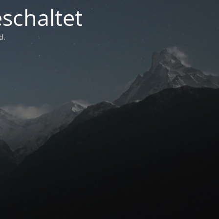
schaltet
d.