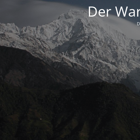
Der War
D