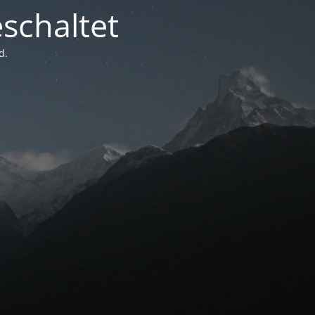
schaltet
d.