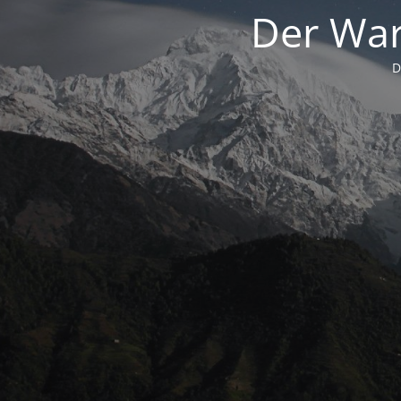
Der War
D